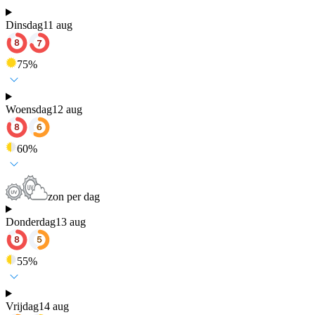
Dinsdag
11 aug
75
%
Woensdag
12 aug
60
%
zon per dag
Donderdag
13 aug
55
%
Vrijdag
14 aug