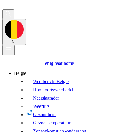
NL
Terug naar home
België
Weerbericht België
Hooikoortsweerbericht
Neerslagradar
Weerflits
Gezondheid
Gevoelstemperatuur
Zonsopkomst en -ondergang