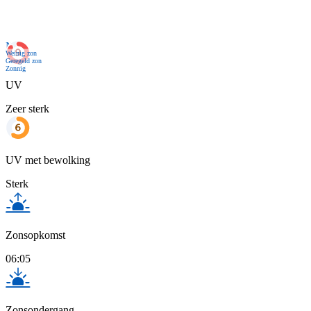
Nu
Weinig zon
Geregeld zon
Zonnig
UV
Zeer sterk
UV met bewolking
Sterk
Zonsopkomst
06:05
Zonsondergang