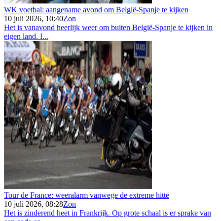
WK voetbal: aangename avond om België-Spanje te kijken
10 juli 2026, 10:40
Zon
Het is vanavond heerlijk weer om buiten België-Spanje te kijken in
eigen land. I...
Tour de France: weeralarm vanwege de extreme hitte
10 juli 2026, 08:28
Zon
Het is zinderend heet in Frankrijk. Op grote schaal is er sprake van