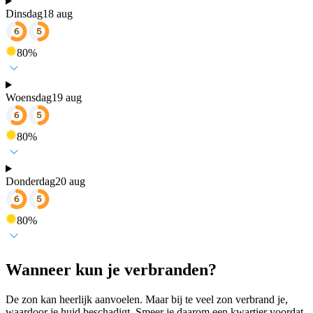
Dinsdag
18 aug
80
%
Woensdag
19 aug
80
%
Donderdag
20 aug
80
%
Wanneer kun je verbranden?
De zon kan heerlijk aanvoelen. Maar bij te veel zon verbrand je,
waardoor je huid beschadigt. Smeer je daarom een kwartier voordat