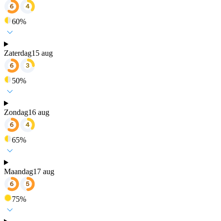
60
%
Zaterdag
15 aug
50
%
Zondag
16 aug
65
%
Maandag
17 aug
75
%