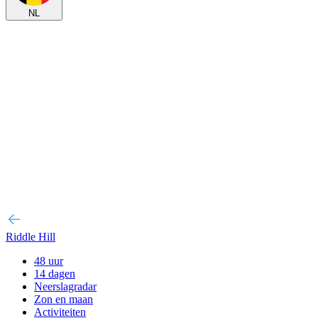
NL
Riddle Hill
48 uur
14 dagen
Neerslagradar
Zon en maan
Activiteiten