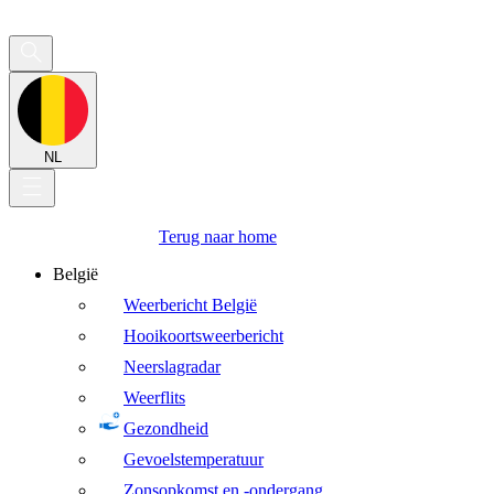
NL
Terug naar home
België
Weerbericht België
Hooikoortsweerbericht
Neerslagradar
Weerflits
Gezondheid
Gevoelstemperatuur
Zonsopkomst en -ondergang