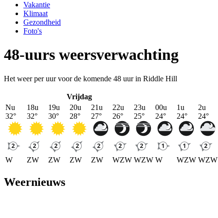
Vakantie
Klimaat
Gezondheid
Foto's
48-uurs weersverwachting
Het weer per uur voor de komende 48 uur in Riddle Hill
Vrijdag
Nu
18u
19u
20u
21u
22u
23u
00u
1u
2u
32
°
32
°
30
°
28
°
27
°
26
°
25
°
24
°
24
°
24
°
W
ZW
ZW
ZW
ZW
WZW
WZW
W
WZW
WZW
Weernieuws