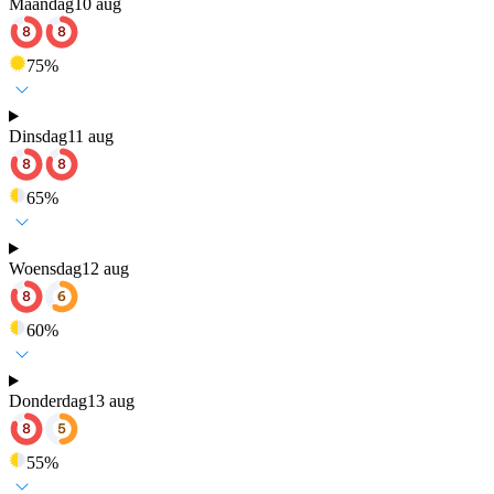
Maandag
10 aug
75
%
Dinsdag
11 aug
65
%
Woensdag
12 aug
60
%
Donderdag
13 aug
55
%