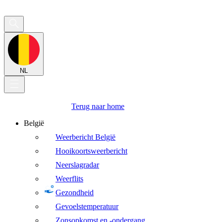
NL
Terug naar home
België
Weerbericht België
Hooikoortsweerbericht
Neerslagradar
Weerflits
Gezondheid
Gevoelstemperatuur
Zonsopkomst en -ondergang