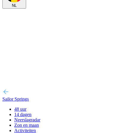
NL
Sailor Springs
48 uur
14 dagen
Neerslagradar
Zon en maan
Activiteiten