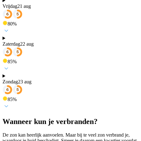
Vrijdag
21 aug
80
%
Zaterdag
22 aug
85
%
Zondag
23 aug
85
%
Wanneer kun je verbranden?
De zon kan heerlijk aanvoelen. Maar bij te veel zon verbrand je,
waardoor je huid beschadigt. Smeer je daarom een kwartier voordat