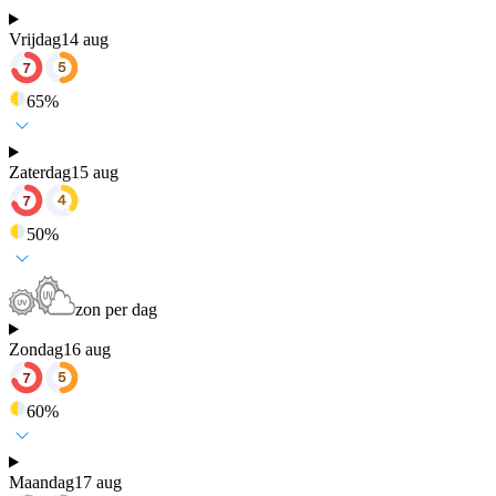
Vrijdag
14 aug
65
%
Zaterdag
15 aug
50
%
zon per dag
Zondag
16 aug
60
%
Maandag
17 aug