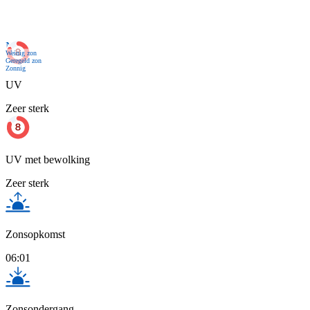
Nu
Weinig zon
Geregeld zon
Zonnig
UV
Zeer sterk
UV met bewolking
Zeer sterk
Zonsopkomst
06:01
Zonsondergang