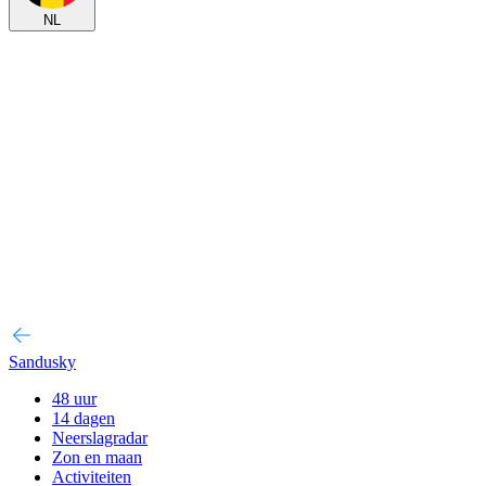
NL
Sandusky
48 uur
14 dagen
Neerslagradar
Zon en maan
Activiteiten