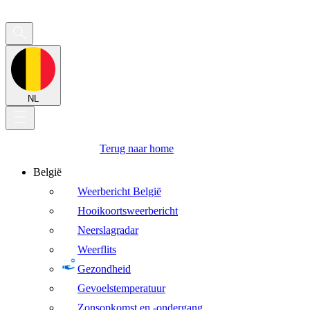
NL
Terug naar home
België
Weerbericht België
Hooikoortsweerbericht
Neerslagradar
Weerflits
Gezondheid
Gevoelstemperatuur
Zonsopkomst en -ondergang