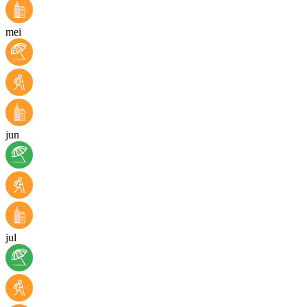
mei
jun
jul