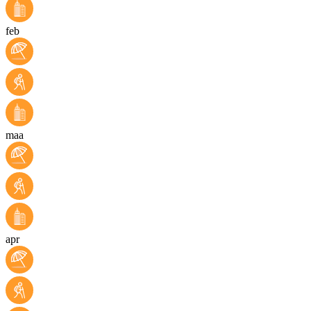
feb
maa
apr