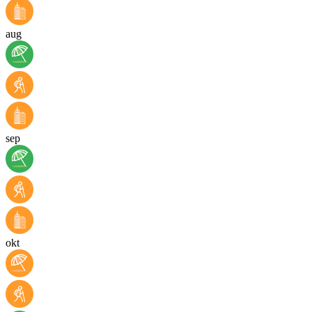
aug
sep
okt