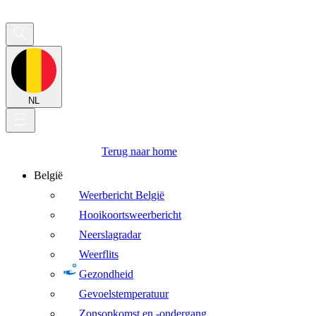
NL
Terug naar home
België
Weerbericht België
Hooikoortsweerbericht
Neerslagradar
Weerflits
Gezondheid
Gevoelstemperatuur
Zonsopkomst en -ondergang