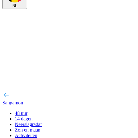
NL
Sangamon
48 uur
14 dagen
Neerslagradar
Zon en maan
Activiteiten