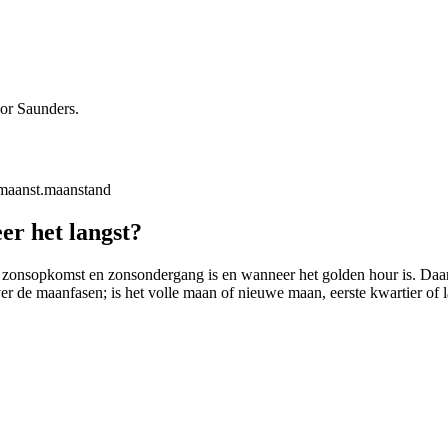
oor Saunders.
maanst.
maanstand
er het langst?
 zonsopkomst en zonsondergang is en wanneer het golden hour is. Daarbij
ver de maanfasen; is het volle maan of nieuwe maan, eerste kwartier of l