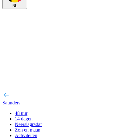
NL
Saunders
48 uur
14 dagen
Neerslagradar
Zon en maan
Activiteiten