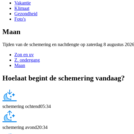
Vakantie
Klimaat
Gezondheid
Foto's
Maan
Tijden van de schemering en nachtlengte op zaterdag 8 augustus 202
Zon en uv
Z. ondergang
Maan
Hoelaat begint de schemering vandaag?
schemering ochtend
05:34
schemering avond
20:34