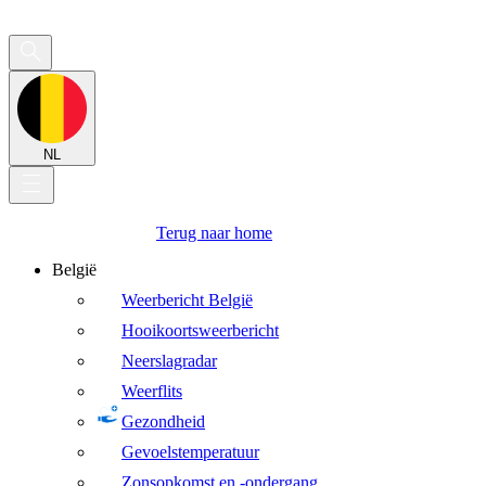
NL
Terug naar home
België
Weerbericht België
Hooikoortsweerbericht
Neerslagradar
Weerflits
Gezondheid
Gevoelstemperatuur
Zonsopkomst en -ondergang