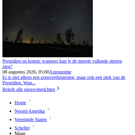
Perseïden op komst: wanneer kun je de meeste vallende sterren
zien?
08 augustus 2026, 05:00
Astronomie
Er is niet alleen een zonsverduistering, maar ook een piek van de
Perseïden. Wan...
Bekijk alle nieuwsberichten
Home
Noord-Amerika
Verenigde Staten
Scheller
Maan