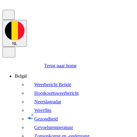
NL
Terug naar home
België
Weerbericht België
Hooikoortsweerbericht
Neerslagradar
Weerflits
Gezondheid
Gevoelstemperatuur
Zonsopkomst en -ondergang