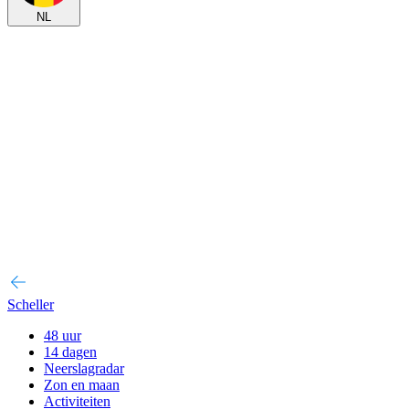
NL
Scheller
48 uur
14 dagen
Neerslagradar
Zon en maan
Activiteiten