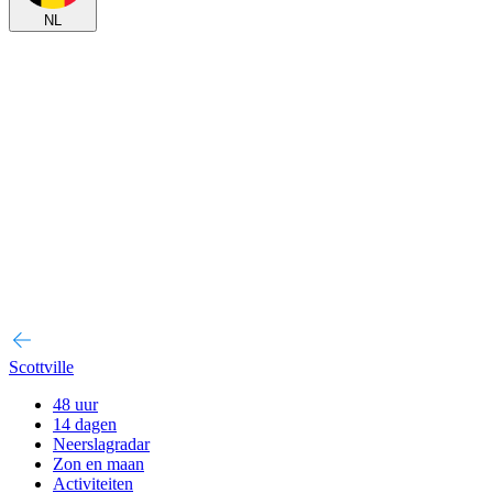
NL
Scottville
48 uur
14 dagen
Neerslagradar
Zon en maan
Activiteiten