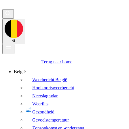
NL
Terug naar home
België
Weerbericht België
Hooikoortsweerbericht
Neerslagradar
Weerflits
Gezondheid
Gevoelstemperatuur
Zonsopkomst en -ondergang