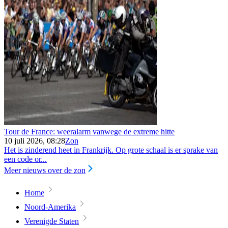
Tour de France: weeralarm vanwege de extreme hitte
10 juli 2026, 08:28
Zon
Het is zinderend heet in Frankrijk. Op grote schaal is er sprake van
een code or...
Meer nieuws over de zon
Home
Noord-Amerika
Verenigde Staten