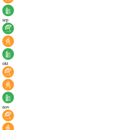
sep
okt
nov