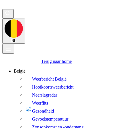
NL
Terug naar home
België
Weerbericht België
Hooikoortsweerbericht
Neerslagradar
Weerflits
Gezondheid
Gevoelstemperatuur
Zonsopkomst en -ondergang