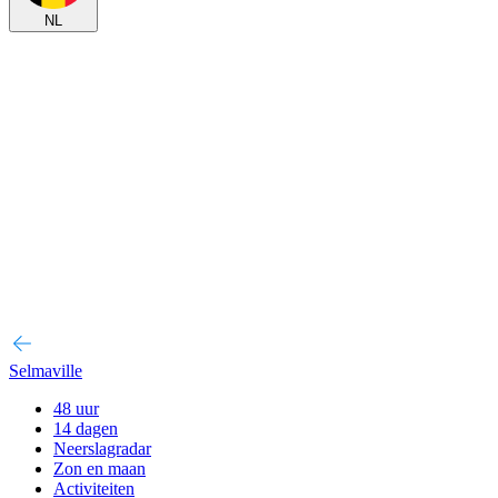
NL
Selmaville
48 uur
14 dagen
Neerslagradar
Zon en maan
Activiteiten