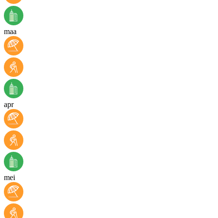
maa
apr
mei