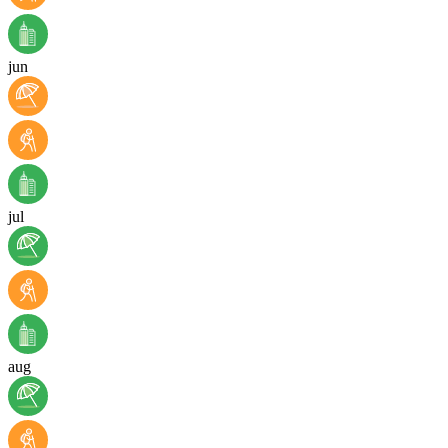
jun
jul
aug