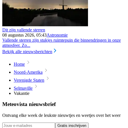
Dit zijn vallende sterren
08 augustus 2026, 05:43
Astronomie
Vallende sterren zijn stukjes ruimtepuin die binnendringen in onze
atmosfeer. Zo...
Bekijk alle nieuwsberichten
Home
Noord-Amerika
Verenigde Staten
Selmaville
Vakantie
Meteovista nieuwsbrief
Ontvang elke week de leukste nieuwtjes en weetjes over het weer
Gratis inschrijven