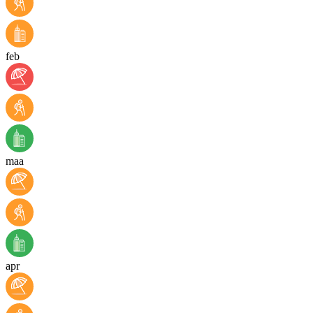
feb
maa
apr