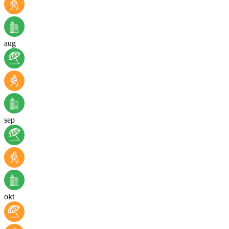
aug
sep
okt