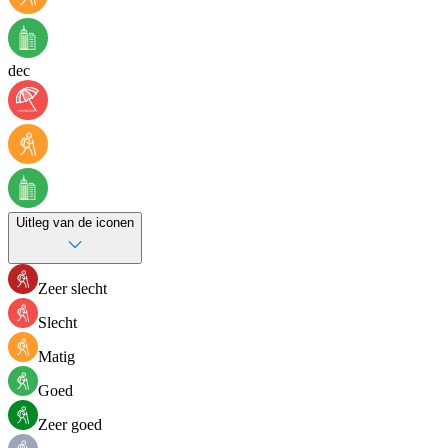
dec
Uitleg van de iconen
Zeer slecht
Slecht
Matig
Goed
Zeer goed