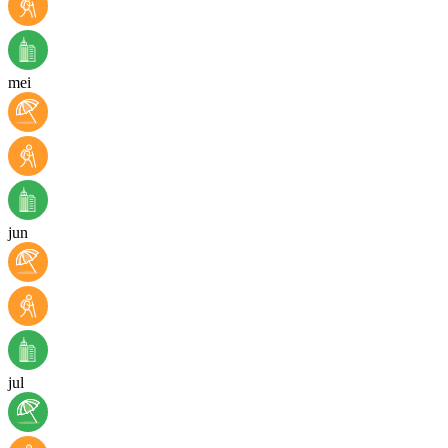
mei
jun
jul