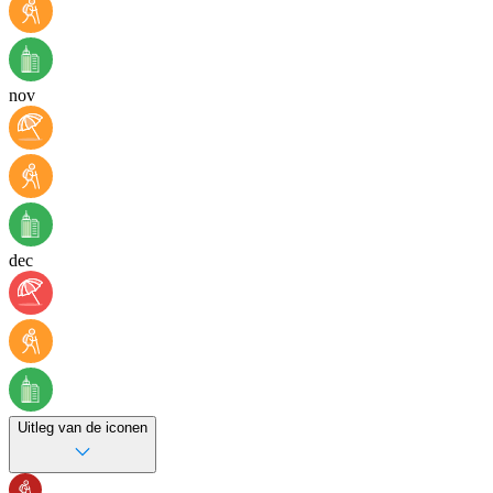
nov
dec
Uitleg van de iconen