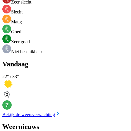
Zeer slecht
Slecht
Matig
Goed
Zeer goed
Niet beschikbaar
Vandaag
22
° /
33
°
Bekijk de weersverwachting
Weernieuws