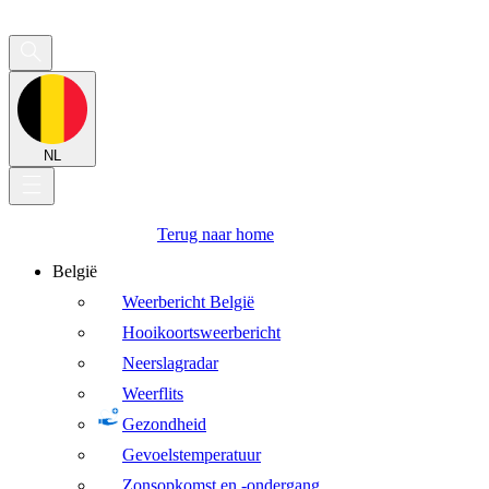
NL
Terug naar home
België
Weerbericht België
Hooikoortsweerbericht
Neerslagradar
Weerflits
Gezondheid
Gevoelstemperatuur
Zonsopkomst en -ondergang