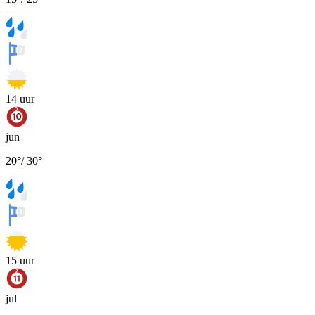
14
uur
jun
20
°
/
30
°
15
uur
jul