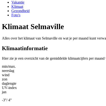
Vakantie
Klimaat
Gezondheid
Foto's
Klimaat Selmaville
Alles over het klimaat van Selmaville en wat je per maand kunt verw
Klimaatinformatie
Hier zie je een overzicht van de gemiddelde klimaatcijfers per maand
min/max.
neerslag
wind
zon
daglengte
UV-index
jan
-3
°
/
4
°