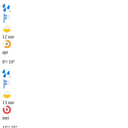
12
uur
apr
9
°
/
19
°
13
uur
mei
15
°
/
25
°