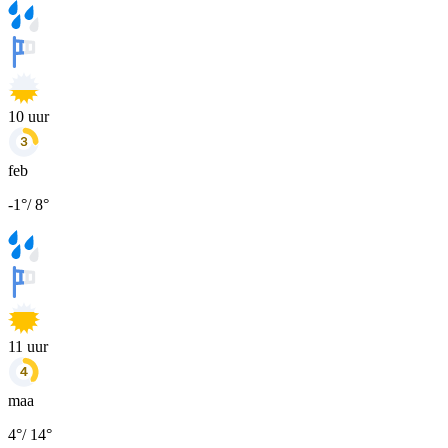
10
uur
feb
-1
°
/
8
°
11
uur
maa
4
°
/
14
°