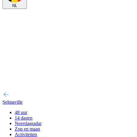
NL
Selmaville
48 uur
14 dagen
Neerslagradar
Zon en maan
Activiteiten