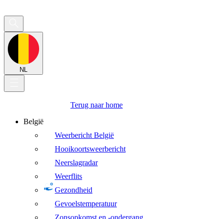
NL
Terug naar home
België
Weerbericht België
Hooikoortsweerbericht
Neerslagradar
Weerflits
Gezondheid
Gevoelstemperatuur
Zonsopkomst en -ondergang