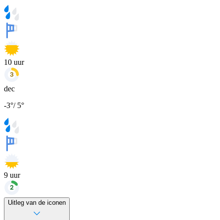
10
uur
dec
-3
°
/
5
°
9
uur
Uitleg van de iconen