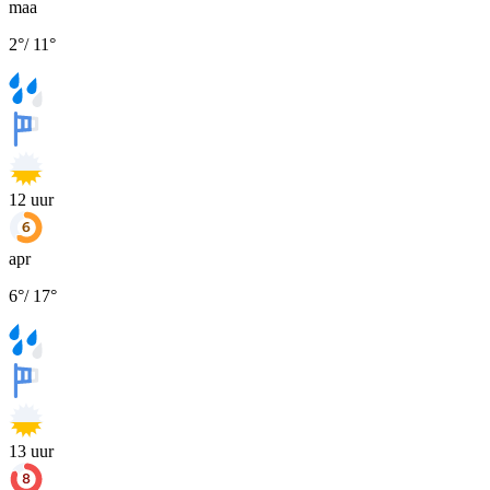
maa
2
°
/
11
°
12
uur
apr
6
°
/
17
°
13
uur