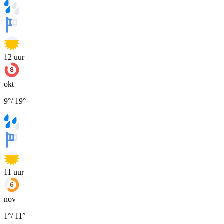
12
uur
okt
9
°
/
19
°
11
uur
nov
1
°
/
11
°