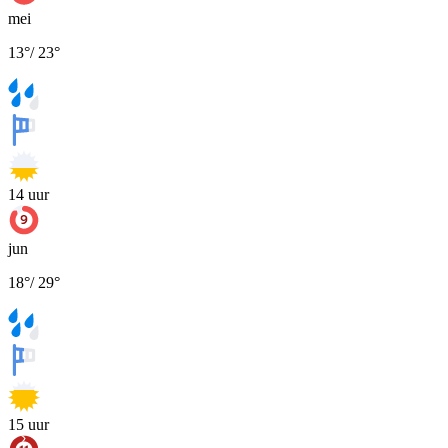
mei
13
°
/
23
°
14
uur
jun
18
°
/
29
°
15
uur