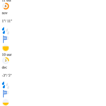
11
uur
nov
1
°
/
11
°
10
uur
dec
-3
°
/
5
°