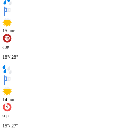
15
uur
aug
18
°
/
28
°
14
uur
sep
15
°
/
27
°