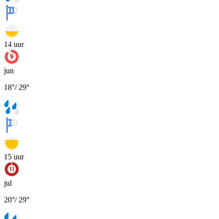
14
uur
jun
18
°
/
29
°
15
uur
jul
20
°
/
29
°