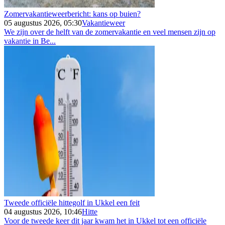
Zomervakantieweerbericht: kans op buien?
05 augustus 2026, 05:30
Vakantieweer
We zijn over de helft van de zomervakantie en veel mensen zijn op
vakantie in Be...
Tweede officiële hittegolf in Ukkel een feit
04 augustus 2026, 10:46
Hitte
Voor de tweede keer dit jaar kwam het in Ukkel tot een officiële