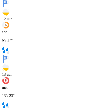
12
uur
apr
6
°
/
17
°
13
uur
mei
13
°
/
23
°