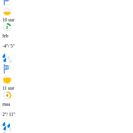
10
uur
feb
-4
°
/
5
°
11
uur
maa
2
°
/
11
°