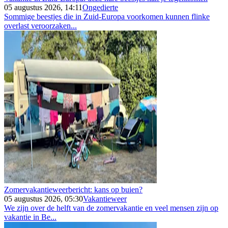
05 augustus 2026, 14:11
Ongedierte
Sommige beestjes die in Zuid-Europa voorkomen kunnen flinke
overlast veroorzaken...
Zomervakantieweerbericht: kans op buien?
05 augustus 2026, 05:30
Vakantieweer
We zijn over de helft van de zomervakantie en veel mensen zijn op
vakantie in Be...