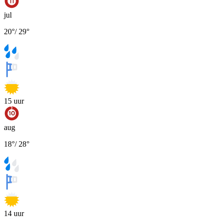
jul
20
°
/
29
°
15
uur
aug
18
°
/
28
°
14
uur