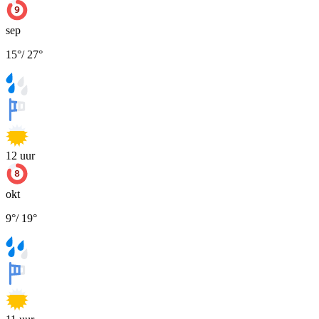
sep
15
°
/
27
°
12
uur
okt
9
°
/
19
°