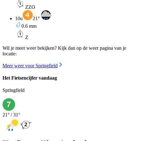
ZZO
10u
21
°
0.6
mm
Z
Wil je meer weer bekijken? Kijk dan op de weer pagina van je
locatie:
Meer weer voor Springfield
Het Fietsencijfer vandaag
Springfield
21
° /
31
°