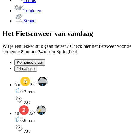
Tennis
Tuinieren
Strand
Het Fietsenweer van vandaag
Wil je een lekker stuk gaan fietsen? Check hier het fietsweer voor de
komende 8 uur tot 24 uur in Springfield
Komende 8 uur
14 daagse
Nu
22
°
0.2
mm
ZO
4u
22
°
0.6
mm
ZO