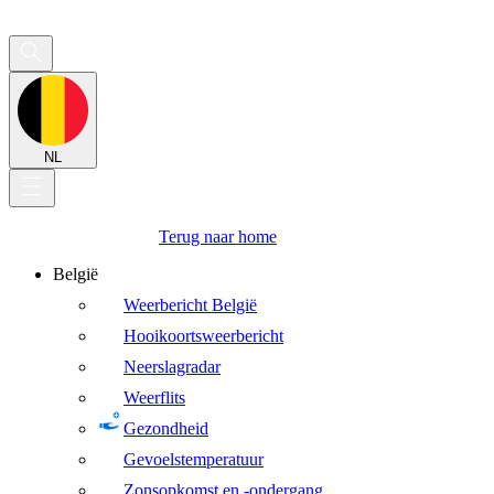
NL
Terug naar home
België
Weerbericht België
Hooikoortsweerbericht
Neerslagradar
Weerflits
Gezondheid
Gevoelstemperatuur
Zonsopkomst en -ondergang