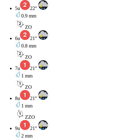
5u
22
°
0.9
mm
ZO
6u
21
°
0.8
mm
ZO
7u
21
°
1
mm
ZO
8u
21
°
1
mm
ZZO
9u
21
°
2
mm