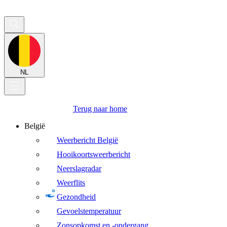
NL
Terug naar home
België
Weerbericht België
Hooikoortsweerbericht
Neerslagradar
Weerflits
Gezondheid
Gevoelstemperatuur
Zonsopkomst en -ondergang