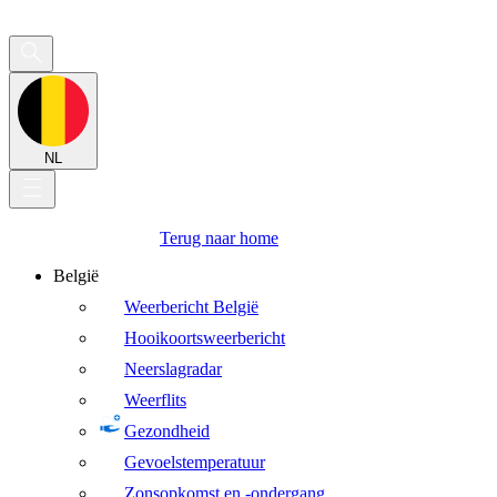
NL
Terug naar home
België
Weerbericht België
Hooikoortsweerbericht
Neerslagradar
Weerflits
Gezondheid
Gevoelstemperatuur
Zonsopkomst en -ondergang