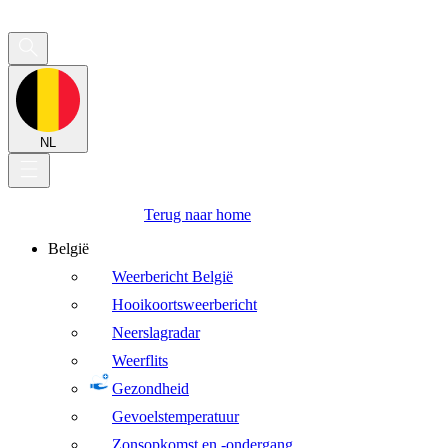
NL
Terug naar home
België
Weerbericht België
Hooikoortsweerbericht
Neerslagradar
Weerflits
Gezondheid
Gevoelstemperatuur
Zonsopkomst en -ondergang