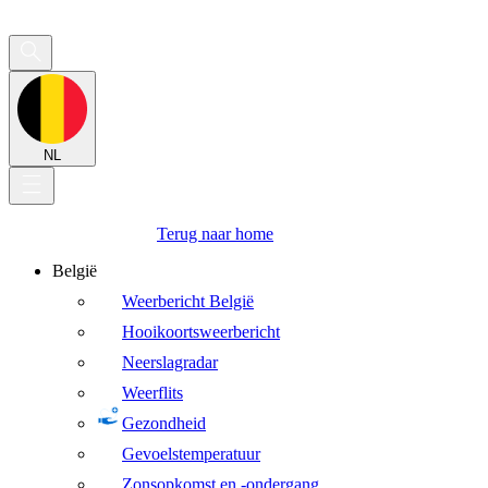
NL
Terug naar home
België
Weerbericht België
Hooikoortsweerbericht
Neerslagradar
Weerflits
Gezondheid
Gevoelstemperatuur
Zonsopkomst en -ondergang