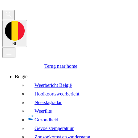
NL
Terug naar home
België
Weerbericht België
Hooikoortsweerbericht
Neerslagradar
Weerflits
Gezondheid
Gevoelstemperatuur
Zonsopkomst en -ondergang