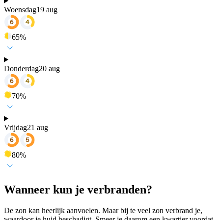
Woensdag
19 aug
65
%
Donderdag
20 aug
70
%
Vrijdag
21 aug
80
%
Wanneer kun je verbranden?
De zon kan heerlijk aanvoelen. Maar bij te veel zon verbrand je,
waardoor je huid beschadigt. Smeer je daarom een kwartier voordat