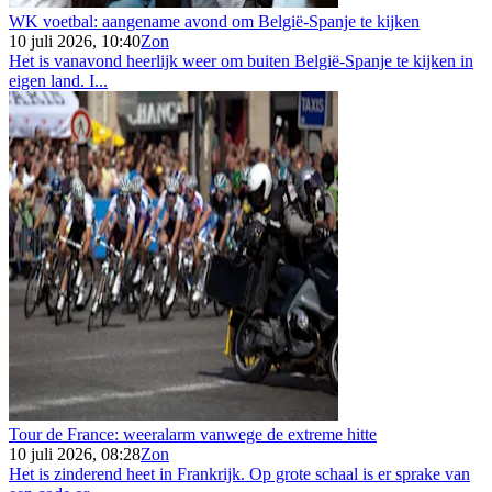
WK voetbal: aangename avond om België-Spanje te kijken
10 juli 2026, 10:40
Zon
Het is vanavond heerlijk weer om buiten België-Spanje te kijken in
eigen land. I...
Tour de France: weeralarm vanwege de extreme hitte
10 juli 2026, 08:28
Zon
Het is zinderend heet in Frankrijk. Op grote schaal is er sprake van