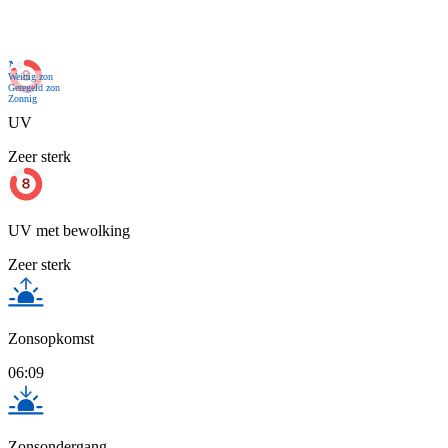
Nu
Weinig zon
Geregeld zon
Zonnig
UV
Zeer sterk
UV met bewolking
Zeer sterk
Zonsopkomst
06:09
Zonsondergang