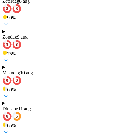
Zaterdag
8 aug
90
%
Zondag
9 aug
75
%
Maandag
10 aug
60
%
Dinsdag
11 aug
65
%