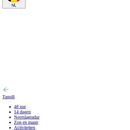
NL
Tansill
48 uur
14 dagen
Neerslagradar
Zon en maan
Activiteiten