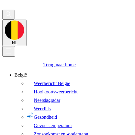
NL
Terug naar home
België
Weerbericht België
Hooikoortsweerbericht
Neerslagradar
Weerflits
Gezondheid
Gevoelstemperatuur
Zonsopkomst en -ondergang