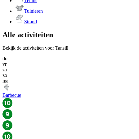
Tennis
Tuinieren
Strand
Alle activiteiten
Bekijk de activiteiten voor Tansill
do
vr
za
zo
ma
Barbecue