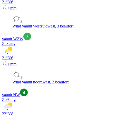
21
°
30
°
7
mm
3
Wind vanuit westzuidwest, 3 beaufort.
vanuit WZW
Za
8 aug
21
°
30
°
1
mm
2
Wind vanuit noordwest, 2 beaufort.
vanuit NW
Zo
9 aug
22
°
33
°