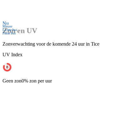
Nu
Miezer
Zon en UV
Lichte bui
Fikse bui
Zonverwachting voor de komende 24 uur in Tice
UV Index
Geen zon
0% zon per uur