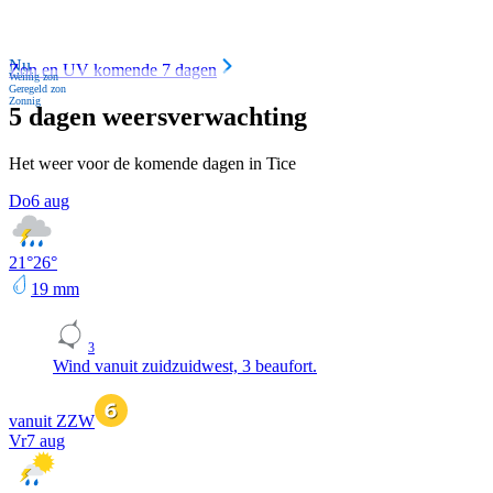
Nu
Zon en UV komende 7 dagen
Weinig zon
Geregeld zon
Zonnig
5 dagen weersverwachting
Het weer voor de komende dagen in Tice
Do
6 aug
21
°
26
°
19
mm
3
Wind vanuit zuidzuidwest, 3 beaufort.
vanuit ZZW
Vr
7 aug