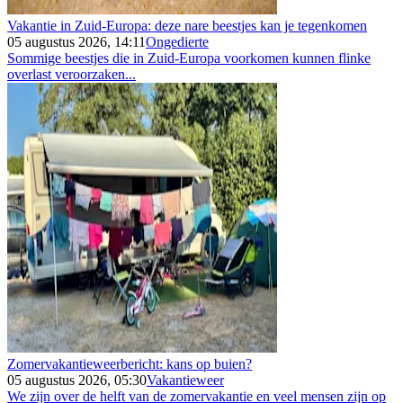
Vakantie in Zuid-Europa: deze nare beestjes kan je tegenkomen
05 augustus 2026, 14:11
Ongedierte
Sommige beestjes die in Zuid-Europa voorkomen kunnen flinke
overlast veroorzaken...
Zomervakantieweerbericht: kans op buien?
05 augustus 2026, 05:30
Vakantieweer
We zijn over de helft van de zomervakantie en veel mensen zijn op