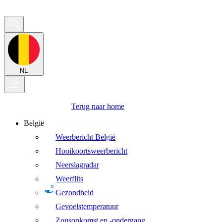
NL
Terug naar home
België
Weerbericht België
Hooikoortsweerbericht
Neerslagradar
Weerflits
Gezondheid
Gevoelstemperatuur
Zonsopkomst en -ondergang