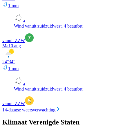
1
mm
4
Wind vanuit zuidzuidwest, 4 beaufort.
vanuit ZZW
Ma
10 aug
24
°
34
°
1
mm
4
Wind vanuit zuidzuidwest, 4 beaufort.
vanuit ZZW
14-daagse weersverwachting
Klimaat Verenigde Staten