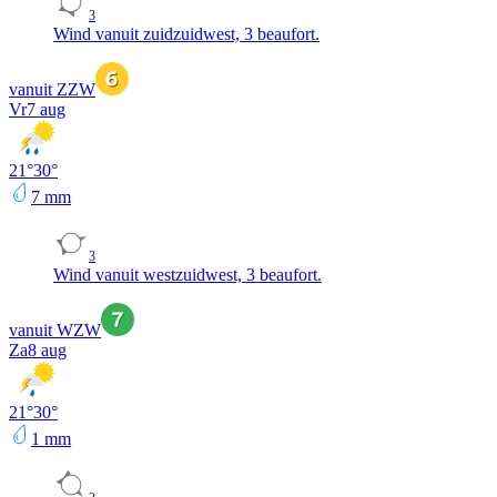
3
Wind vanuit zuidzuidwest, 3 beaufort.
vanuit ZZW
Vr
7 aug
21
°
30
°
7
mm
3
Wind vanuit westzuidwest, 3 beaufort.
vanuit WZW
Za
8 aug
21
°
30
°
1
mm