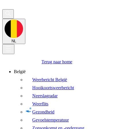
NL
Terug naar home
België
Weerbericht België
Hooikoortsweerbericht
Neerslagradar
Weerflits
Gezondheid
Gevoelstemperatuur
Zonsopkomst en -ondergang