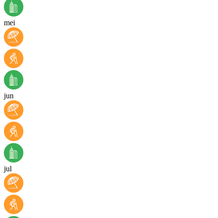
mei
jun
jul