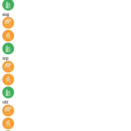
aug
sep
okt