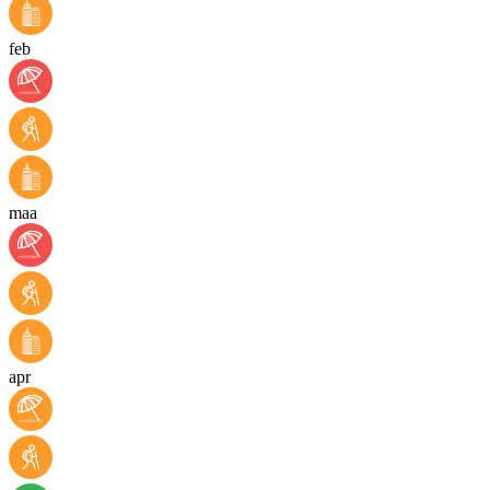
feb
maa
apr