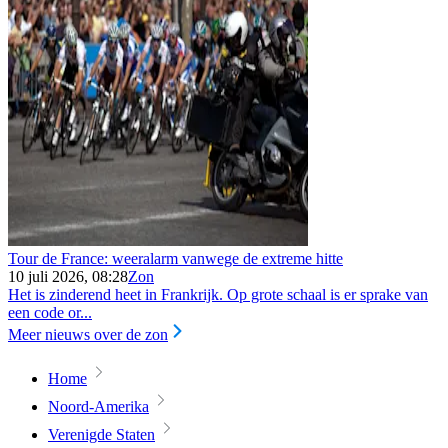
Tour de France: weeralarm vanwege de extreme hitte
10 juli 2026, 08:28
Zon
Het is zinderend heet in Frankrijk. Op grote schaal is er sprake van
een code or...
Meer nieuws over de zon
Home
Noord-Amerika
Verenigde Staten