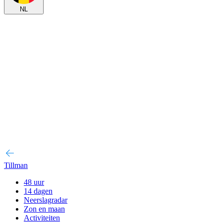
NL
Tillman
48 uur
14 dagen
Neerslagradar
Zon en maan
Activiteiten