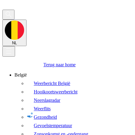
NL
Terug naar home
België
Weerbericht België
Hooikoortsweerbericht
Neerslagradar
Weerflits
Gezondheid
Gevoelstemperatuur
Zonsopkomst en -ondergang