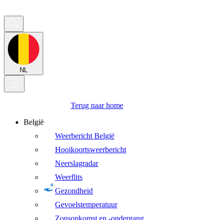
NL
Terug naar home
België
Weerbericht België
Hooikoortsweerbericht
Neerslagradar
Weerflits
Gezondheid
Gevoelstemperatuur
Zonsopkomst en -ondergang