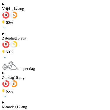
Vrijdag
14 aug
60
%
Zaterdag
15 aug
50
%
zon per dag
Zondag
16 aug
65
%
Maandag
17 aug