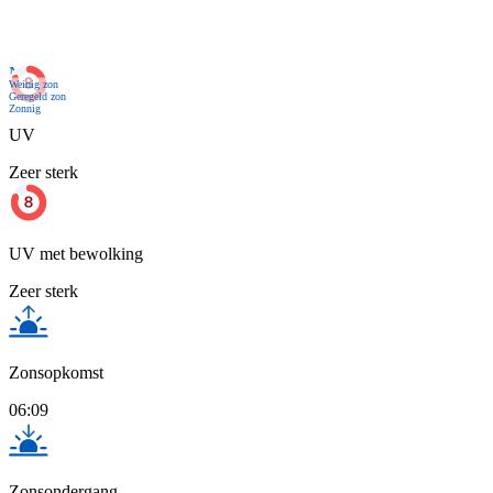
Nu
Weinig zon
Geregeld zon
Zonnig
UV
Zeer sterk
UV met bewolking
Zeer sterk
Zonsopkomst
06:09
Zonsondergang