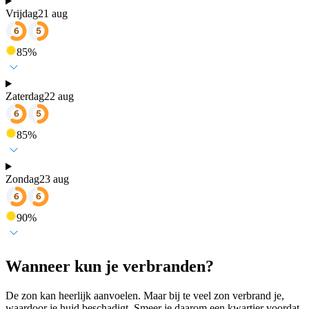
Vrijdag
21 aug
85
%
Zaterdag
22 aug
85
%
Zondag
23 aug
90
%
Wanneer kun je verbranden?
De zon kan heerlijk aanvoelen. Maar bij te veel zon verbrand je,
waardoor je huid beschadigt. Smeer je daarom een kwartier voordat