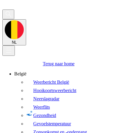
NL
Terug naar home
België
Weerbericht België
Hooikoortsweerbericht
Neerslagradar
Weerflits
Gezondheid
Gevoelstemperatuur
Zonsopkomst en -ondergang