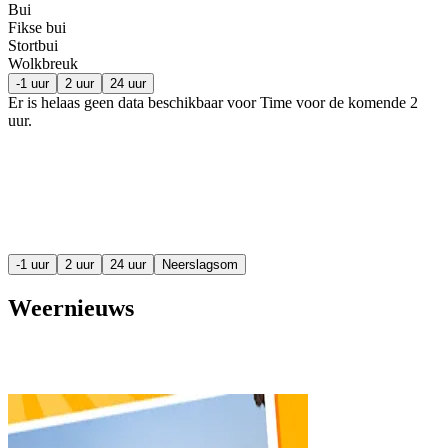
Bui
Fikse bui
Stortbui
Wolkbreuk
-1 uur
2 uur
24 uur
Er is helaas geen data beschikbaar voor Time voor de komende
2
uur
.
-1 uur
2 uur
24 uur
Neerslagsom
Weernieuws