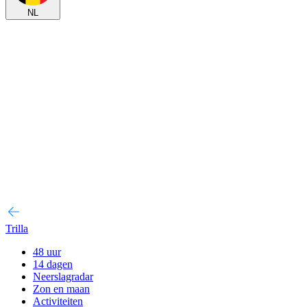
NL
Trilla
48 uur
14 dagen
Neerslagradar
Zon en maan
Activiteiten