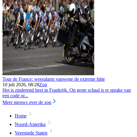
Tour de France: weeralarm vanwege de extreme hitte
10 juli 2026, 08:28
Zon
Het is zinderend heet in Frankrijk. Op grote schaal is er sprake van
een code or...
Meer nieuws over de zon
Home
Noord-Amerika
Verenigde Staten