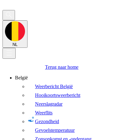
NL
Terug naar home
België
Weerbericht België
Hooikoortsweerbericht
Neerslagradar
Weerflits
Gezondheid
Gevoelstemperatuur
Zonsopkomst en -ondergang