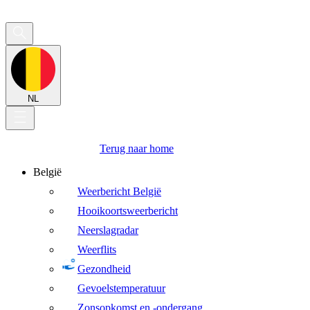
NL
Terug naar home
België
Weerbericht België
Hooikoortsweerbericht
Neerslagradar
Weerflits
Gezondheid
Gevoelstemperatuur
Zonsopkomst en -ondergang