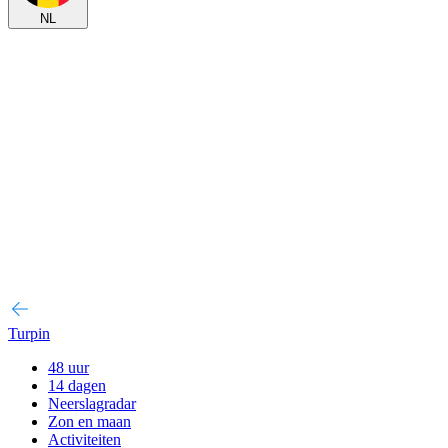
NL
Turpin
48 uur
14 dagen
Neerslagradar
Zon en maan
Activiteiten