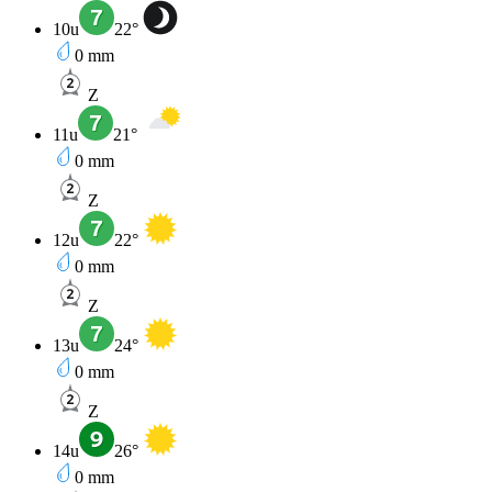
10u
22
°
0
mm
Z
11u
21
°
0
mm
Z
12u
22
°
0
mm
Z
13u
24
°
0
mm
Z
14u
26
°
0
mm