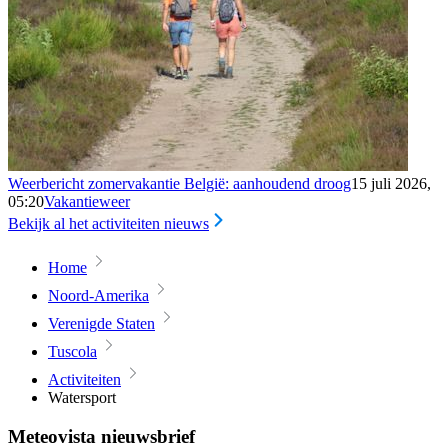
Weerbericht zomervakantie België: aanhoudend droog
15 juli 2026,
05:20
Vakantieweer
Bekijk al het activiteiten nieuws
Home
Noord-Amerika
Verenigde Staten
Tuscola
Activiteiten
Watersport
Meteovista nieuwsbrief