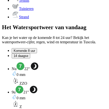
Tennis
Tuinieren
Strand
Het Watersportweer van vandaag
Kan je het water op de komende 8 tot 24 uur? Bekijk het
watersportweer-cijfer, regen, wind en temperatuur in Tuscola.
Komende 8 uur
14 daagse
Nu
22
°
0
mm
ZZO
9u
21
°
0
mm
Z