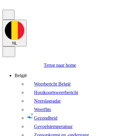
NL
Terug naar home
België
Weerbericht België
Hooikoortsweerbericht
Neerslagradar
Weerflits
Gezondheid
Gevoelstemperatuur
Zonsopkomst en -ondergang