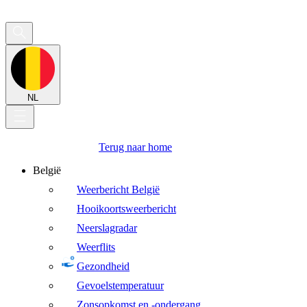
NL
Terug naar home
België
Weerbericht België
Hooikoortsweerbericht
Neerslagradar
Weerflits
Gezondheid
Gevoelstemperatuur
Zonsopkomst en -ondergang