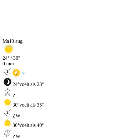
Ma
10 aug
24
° /
36
°
0
mm
24
°
voelt als 23°
Z
30
°
voelt als 35°
ZW
36
°
voelt als 40°
ZW