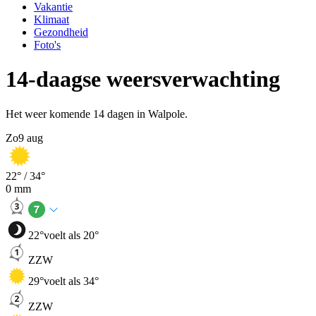
Vakantie
Klimaat
Gezondheid
Foto's
14-daagse weersverwachting
Het weer komende 14 dagen in Walpole.
Zo
9 aug
22
° /
34
°
0
mm
22
°
voelt als 20°
ZZW
29
°
voelt als 34°
ZZW