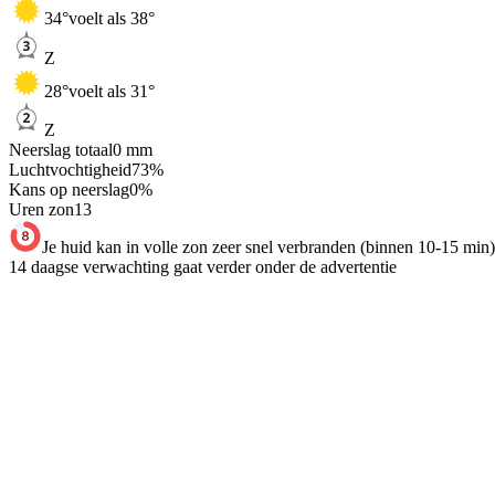
34
°
voelt als 38°
Z
28
°
voelt als 31°
Z
Neerslag totaal
0
mm
Luchtvochtigheid
73
%
Kans op neerslag
0
%
Uren zon
13
Je huid kan in volle zon zeer snel verbranden (binnen 10-15 min)
14 daagse verwachting gaat verder onder de advertentie