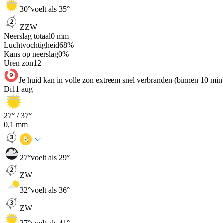
30
°
voelt als 35°
ZZW
Neerslag totaal
0
mm
Luchtvochtigheid
68
%
Kans op neerslag
0
%
Uren zon
12
Je huid kan in volle zon extreem snel verbranden (binnen 10 min
Di
11 aug
27
° /
37
°
0,1
mm
27
°
voelt als 29°
ZW
32
°
voelt als 36°
ZW
37
°
voelt als 41°