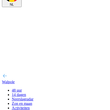
NL
Walpole
48 uur
14 dagen
Neerslagradar
Zon en maan
Activiteiten