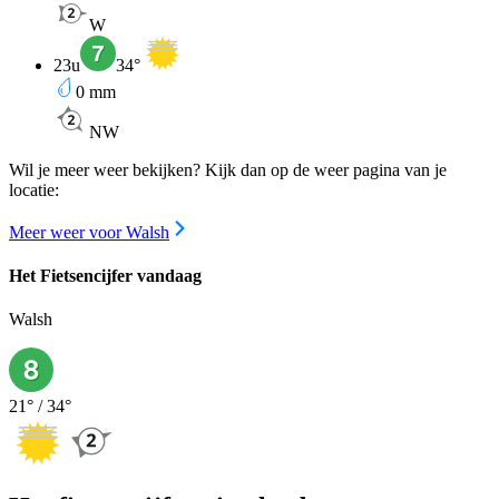
W
23u
34
°
0
mm
NW
Wil je meer weer bekijken? Kijk dan op de weer pagina van je
locatie:
Meer weer voor Walsh
Het Fietsencijfer vandaag
Walsh
21
° /
34
°