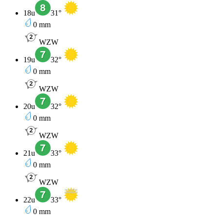
18u
31
°
0
mm
WZW
19u
32
°
0
mm
WZW
20u
32
°
0
mm
WZW
21u
33
°
0
mm
WZW
22u
33
°
0
mm