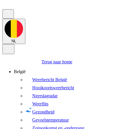
NL
Terug naar home
België
Weerbericht België
Hooikoortsweerbericht
Neerslagradar
Weerflits
Gezondheid
Gevoelstemperatuur
Zonsopkomst en -ondergang