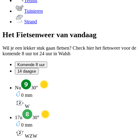
Tennis
Tuinieren
Strand
Het Fietsenweer van vandaag
Wil je een lekker stuk gaan fietsen? Check hier het fietsweer voor de
komende 8 uur tot 24 uur in Walsh
Komende 8 uur
14 daagse
Nu
30
°
0
mm
W
17u
30
°
0
mm
WZW