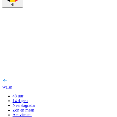
NL
Walsh
48 uur
14 dagen
Neerslagradar
Zon en maan
Activiteiten