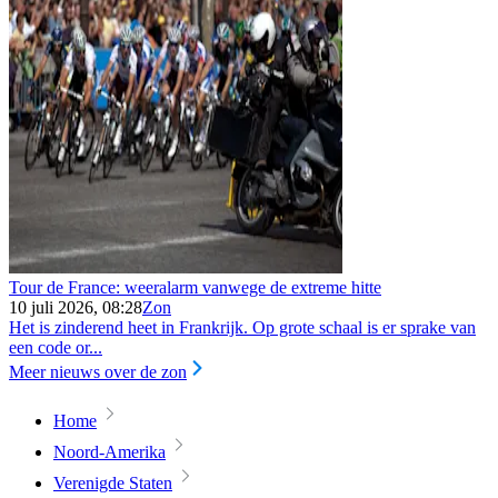
Tour de France: weeralarm vanwege de extreme hitte
10 juli 2026, 08:28
Zon
Het is zinderend heet in Frankrijk. Op grote schaal is er sprake van
een code or...
Meer nieuws over de zon
Home
Noord-Amerika
Verenigde Staten