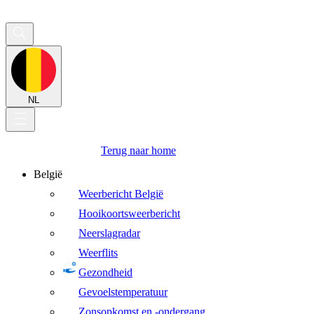
NL
Terug naar home
België
Weerbericht België
Hooikoortsweerbericht
Neerslagradar
Weerflits
Gezondheid
Gevoelstemperatuur
Zonsopkomst en -ondergang