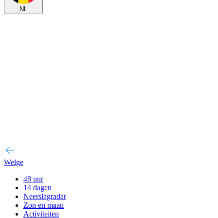
NL
Welge
48 uur
14 dagen
Neerslagradar
Zon en maan
Activiteiten