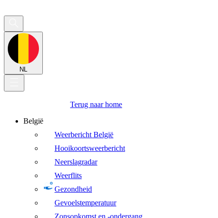
NL
Terug naar home
België
Weerbericht België
Hooikoortsweerbericht
Neerslagradar
Weerflits
Gezondheid
Gevoelstemperatuur
Zonsopkomst en -ondergang