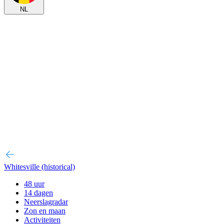
NL
Whitesville (historical)
48 uur
14 dagen
Neerslagradar
Zon en maan
Activiteiten