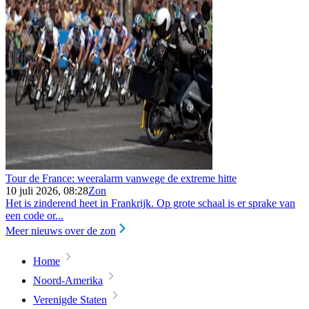
Tour de France: weeralarm vanwege de extreme hitte
10 juli 2026, 08:28
Zon
Het is zinderend heet in Frankrijk. Op grote schaal is er sprake van
een code or...
Meer nieuws over de zon
Home
Noord-Amerika
Verenigde Staten