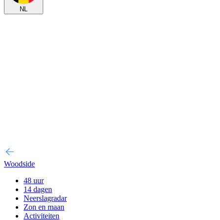
NL
Woodside
48 uur
14 dagen
Neerslagradar
Zon en maan
Activiteiten