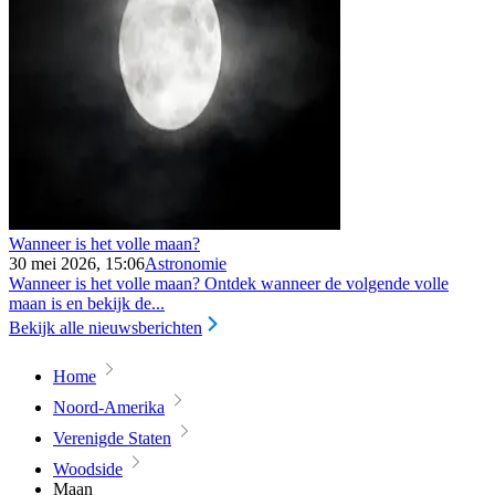
Wanneer is het volle maan?
30 mei 2026, 15:06
Astronomie
Wanneer is het volle maan? Ontdek wanneer de volgende volle
maan is en bekijk de...
Bekijk alle nieuwsberichten
Home
Noord-Amerika
Verenigde Staten
Woodside
Maan