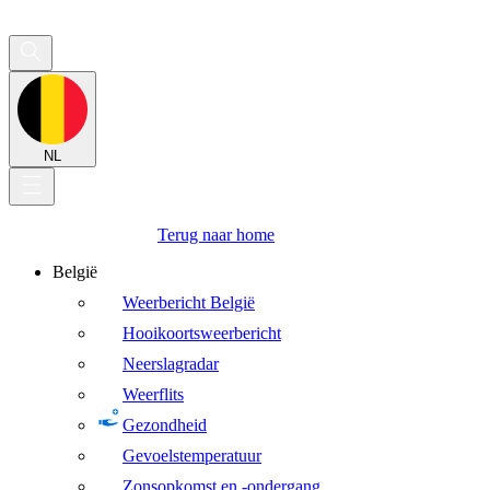
NL
Terug naar home
België
Weerbericht België
Hooikoortsweerbericht
Neerslagradar
Weerflits
Gezondheid
Gevoelstemperatuur
Zonsopkomst en -ondergang