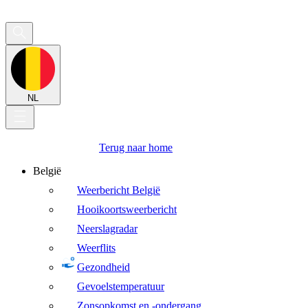
NL
Terug naar home
België
Weerbericht België
Hooikoortsweerbericht
Neerslagradar
Weerflits
Gezondheid
Gevoelstemperatuur
Zonsopkomst en -ondergang