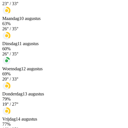
23
° /
33
°
Maandag
10 augustus
63
%
26
° /
35
°
Dinsdag
11 augustus
60
%
26
° /
35
°
Woensdag
12 augustus
69
%
20
° /
33
°
Donderdag
13 augustus
79
%
19
° /
27
°
Vrijdag
14 augustus
77
%