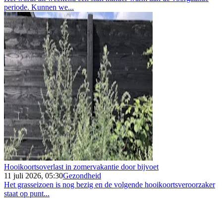
periode. Kunnen we...
Hooikoortsoverlast in zomervakantie door bijvoet
11 juli 2026, 05:30
Gezondheid
Het grasseizoen is nog bezig en de volgende hooikoortsveroorzaker
staat op punt...