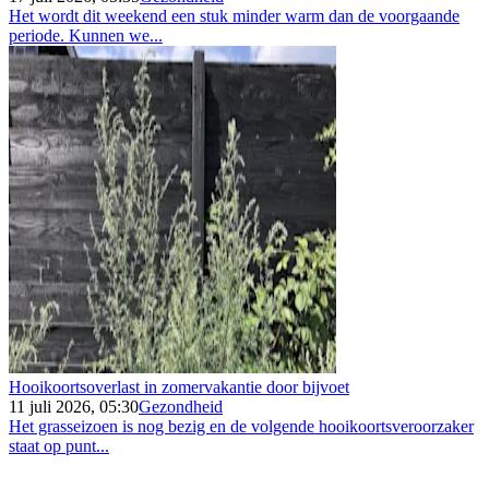
Het wordt dit weekend een stuk minder warm dan de voorgaande
periode. Kunnen we...
Hooikoortsoverlast in zomervakantie door bijvoet
11 juli 2026, 05:30
Gezondheid
Het grasseizoen is nog bezig en de volgende hooikoortsveroorzaker
staat op punt...