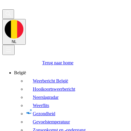
NL
Terug naar home
België
Weerbericht België
Hooikoortsweerbericht
Neerslagradar
Weerflits
Gezondheid
Gevoelstemperatuur
Zonsopkomst en -ondergang