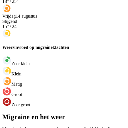
18
° /
25
°
Vrijdag
14 augustus
Stijgend
15
° /
24
°
Weersinvloed op migraineklachten
Zeer klein
Klein
Matig
Groot
Zeer groot
Migraine en het weer