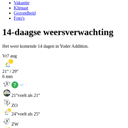
Vakantie
Klimaat
Gezondheid
Foto's
14-daagse weersverwachting
Het weer komende 14 dagen in Yoder Addition.
Vr
7 aug
21
° /
29
°
6
mm
21
°
voelt als 21°
ZO
24
°
voelt als 25°
ZW