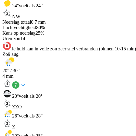
24
°
voelt als 24°
NW
Neerslag totaal
0,7
mm
Luchtvochtigheid
80
%
Kans op neerslag
25
%
Uren zon
14
Je huid kan in volle zon zeer snel verbranden (binnen 10-15 min)
Zo
9 aug
20
° /
30
°
4
mm
20
°
voelt als 20°
ZZO
26
°
voelt als 28°
Z
30
°
voelt als 35°