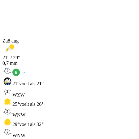
Za
8 aug
21
° /
29
°
0,7
mm
21
°
voelt als 21°
WZW
25
°
voelt als 26°
WNW
29
°
voelt als 32°
WNW