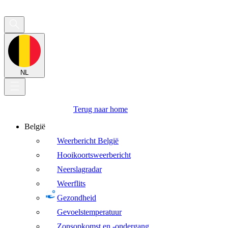
NL
Terug naar home
België
Weerbericht België
Hooikoortsweerbericht
Neerslagradar
Weerflits
Gezondheid
Gevoelstemperatuur
Zonsopkomst en -ondergang