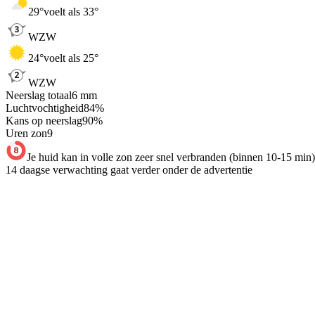
29
°
voelt als 33°
WZW
24
°
voelt als 25°
WZW
Neerslag totaal
6
mm
Luchtvochtigheid
84
%
Kans op neerslag
90
%
Uren zon
9
Je huid kan in volle zon zeer snel verbranden (binnen 10-15 min)
14 daagse verwachting gaat verder onder de advertentie