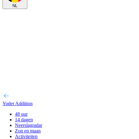
NL
Yoder Addition
48 uur
14 dagen
Neerslagradar
Zon en maan
Activiteiten