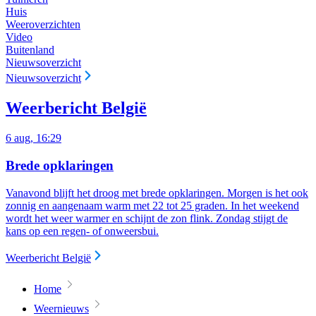
Huis
Weeroverzichten
Video
Buitenland
Nieuwsoverzicht
Nieuwsoverzicht
Weerbericht België
6 aug, 16:29
Brede opklaringen
Vanavond blijft het droog met brede opklaringen.
Morgen is het ook
zonnig en aangenaam warm met 22 tot 25 graden. In het weekend
wordt het weer warmer en schijnt de zon flink. Zondag stijgt de
kans op een regen- of onweersbui.
Weerbericht België
Home
Weernieuws