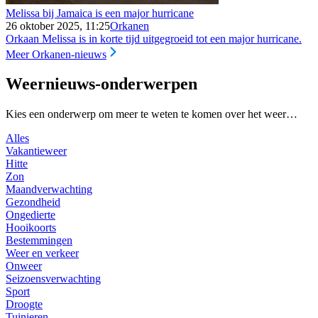
Melissa bij Jamaica is een major hurricane
26 oktober 2025, 11:25
Orkanen
Orkaan Melissa is in korte tijd uitgegroeid tot een major hurricane.
Meer Orkanen-nieuws
Weernieuws-onderwerpen
Kies een onderwerp om meer te weten te komen over het weer…
Alles
Vakantieweer
Hitte
Zon
Maandverwachting
Gezondheid
Ongedierte
Hooikoorts
Bestemmingen
Weer en verkeer
Onweer
Seizoensverwachting
Sport
Droogte
Tuinieren