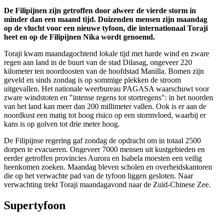
De Filipijnen zijn getroffen door alweer de vierde storm in
minder dan een maand tijd. Duizenden mensen zijn maandag
op de vlucht voor een nieuwe tyfoon, die internationaal Toraji
heet en op de Filipijnen Nika wordt genoemd.
Toraji kwam maandagochtend lokale tijd met harde wind en zware
regen aan land in de buurt van de stad Dilasag, ongeveer 220
kilometer ten noordoosten van de hoofdstad Manilla. Bomen zijn
geveld en sinds zondag is op sommige plekken de stroom
uitgevallen. Het nationale weerbureau PAGASA waarschuwt voor
zware windstoten en "intense regens tot stortregens": in het noorden
van het land kan meer dan 200 millimeter vallen. Ook is er aan de
noordkust een matig tot hoog risico op een stormvloed, waarbij er
kans is op golven tot drie meter hoog.
De Filipijnse regering gaf zondag de opdracht om in totaal 2500
dorpen te evacueren. Ongeveer 7000 mensen uit kustgebieden en
eerder getroffen provincies Aurora en Isabela moesten een veilig
heenkomen zoeken. Maandag bleven scholen en overheidskantoren
die op het verwachte pad van de tyfoon liggen gesloten. Naar
verwachting trekt Toraji maandagavond naar de Zuid-Chinese Zee.
Supertyfoon