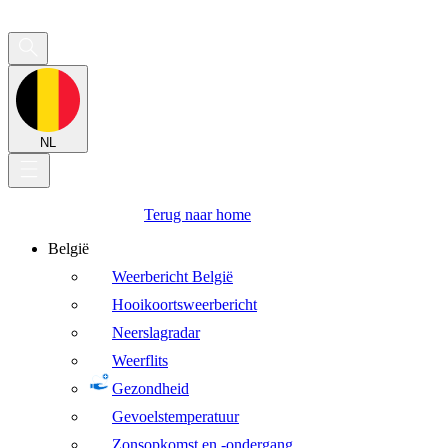
NL
Terug naar home
België
Weerbericht België
Hooikoortsweerbericht
Neerslagradar
Weerflits
Gezondheid
Gevoelstemperatuur
Zonsopkomst en -ondergang