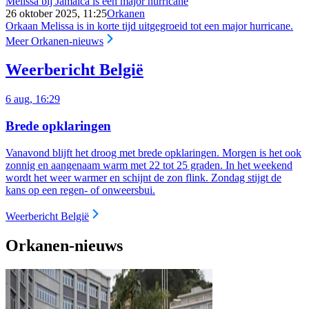
Melissa bij Jamaica is een major hurricane
26 oktober 2025, 11:25
Orkanen
Orkaan Melissa is in korte tijd uitgegroeid tot een major hurricane.
Meer Orkanen-nieuws
Weerbericht België
6 aug, 16:29
Brede opklaringen
Vanavond blijft het droog met brede opklaringen.
Morgen is het ook
zonnig en aangenaam warm met 22 tot 25 graden. In het weekend
wordt het weer warmer en schijnt de zon flink. Zondag stijgt de
kans op een regen- of onweersbui.
Weerbericht België
Orkanen-nieuws