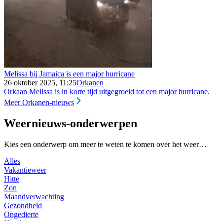
Melissa bij Jamaica is een major hurricane
26 oktober 2025, 11:25
Orkanen
Orkaan Melissa is in korte tijd uitgegroeid tot een major hurricane.
Meer Orkanen-nieuws
Weernieuws-onderwerpen
Kies een onderwerp om meer te weten te komen over het weer…
Alles
Vakantieweer
Hitte
Zon
Maandverwachting
Gezondheid
Ongedierte