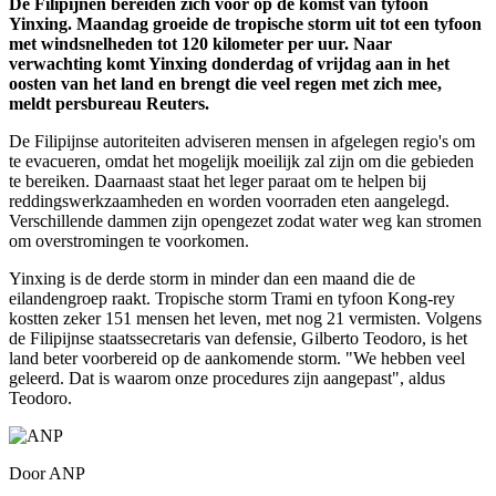
De Filipijnen bereiden zich voor op de komst van tyfoon
Yinxing. Maandag groeide de tropische storm uit tot een tyfoon
met windsnelheden tot 120 kilometer per uur. Naar
verwachting komt Yinxing donderdag of vrijdag aan in het
oosten van het land en brengt die veel regen met zich mee,
meldt persbureau Reuters.
De Filipijnse autoriteiten adviseren mensen in afgelegen regio's om
te evacueren, omdat het mogelijk moeilijk zal zijn om die gebieden
te bereiken. Daarnaast staat het leger paraat om te helpen bij
reddingswerkzaamheden en worden voorraden eten aangelegd.
Verschillende dammen zijn opengezet zodat water weg kan stromen
om overstromingen te voorkomen.
Yinxing is de derde storm in minder dan een maand die de
eilandengroep raakt. Tropische storm Trami en tyfoon Kong-rey
kostten zeker 151 mensen het leven, met nog 21 vermisten. Volgens
de Filipijnse staatssecretaris van defensie, Gilberto Teodoro, is het
land beter voorbereid op de aankomende storm. "We hebben veel
geleerd. Dat is waarom onze procedures zijn aangepast", aldus
Teodoro.
Door
ANP