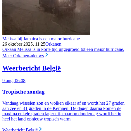
Melissa bij Jamaica is een major hurricane
26 oktober 2025, 11:25
Orkanen
Orkaan Melissa is in korte tijd uitgegroeid tot een major hurricane.
Meer Orkanen-nieuws
Weerbericht België
9 aug, 06:08
Tropische zondag
Vandaag wisselen zon en wolken elkaar af en wordt het 27 graden
aan zee en 31 graden in de Kempen. De dagen daarna komen de
maxima enkele graden lager uit, maar op donderdag wordt het in
heel het land opnieuw tropisch warm.
Weerbericht België