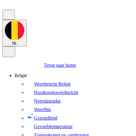
NL
Terug naar home
België
Weerbericht België
Hooikoortsweerbericht
Neerslagradar
Weerflits
Gezondheid
Gevoelstemperatuur
Zonsopkomst en -ondergang