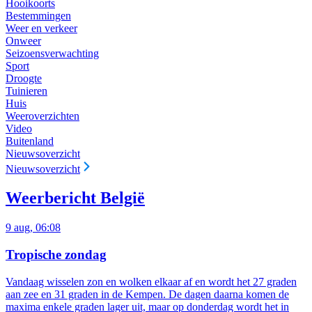
Hooikoorts
Bestemmingen
Weer en verkeer
Onweer
Seizoensverwachting
Sport
Droogte
Tuinieren
Huis
Weeroverzichten
Video
Buitenland
Nieuwsoverzicht
Nieuwsoverzicht
Weerbericht België
9 aug, 06:08
Tropische zondag
Vandaag wisselen zon en wolken elkaar af en wordt het 27 graden
aan zee en 31 graden in de Kempen. De dagen daarna komen de
maxima enkele graden lager uit, maar op donderdag wordt het in