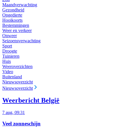
Maandverwachting
Gezondheid
Ongedierte
Hooikoorts
Bestemmingen
Weer en verkeer
Onweer
Seizoensverwachting
Sport
Droogte
Tuinieren
Huis
Weeroverzichten
Video
Buitenland
Nieuwsoverzicht
Nieuwsoverzicht
Weerbericht België
7 aug, 09:31
Veel zonneschijn