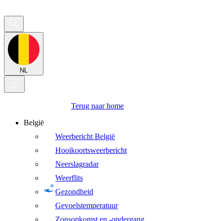
NL
Terug naar home
België
Weerbericht België
Hooikoortsweerbericht
Neerslagradar
Weerflits
Gezondheid
Gevoelstemperatuur
Zonsopkomst en -ondergang