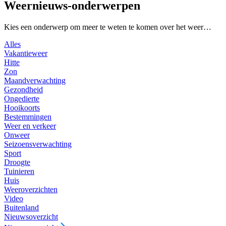
Weernieuws-onderwerpen
Kies een onderwerp om meer te weten te komen over het weer…
Alles
Vakantieweer
Hitte
Zon
Maandverwachting
Gezondheid
Ongedierte
Hooikoorts
Bestemmingen
Weer en verkeer
Onweer
Seizoensverwachting
Sport
Droogte
Tuinieren
Huis
Weeroverzichten
Video
Buitenland
Nieuwsoverzicht