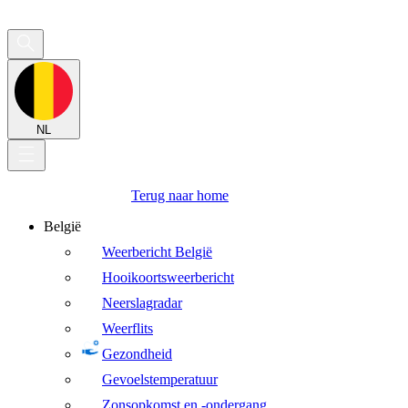
NL
Terug naar home
België
Weerbericht België
Hooikoortsweerbericht
Neerslagradar
Weerflits
Gezondheid
Gevoelstemperatuur
Zonsopkomst en -ondergang