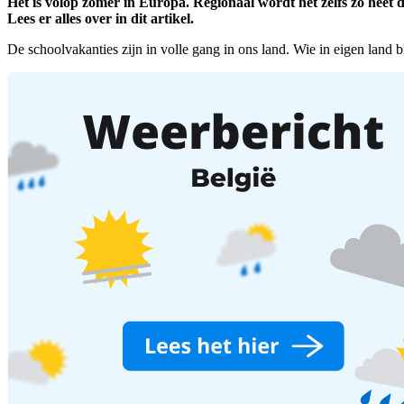
Het is volop zomer in Europa. Regionaal wordt het zelfs zo hee
Lees er alles over in dit artikel.
De schoolvakanties zijn in volle gang in ons land. Wie in eigen land b