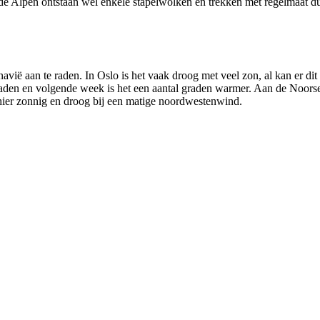
 In de Alpen ontstaan wel enkele stapelwolken en trekken met regelmaat
navië aan te raden. In Oslo is het vaak droog met veel zon, al kan er 
aden en volgende week is het een aantal graden warmer. Aan de Noorse 
et hier zonnig en droog bij een matige noordwestenwind.