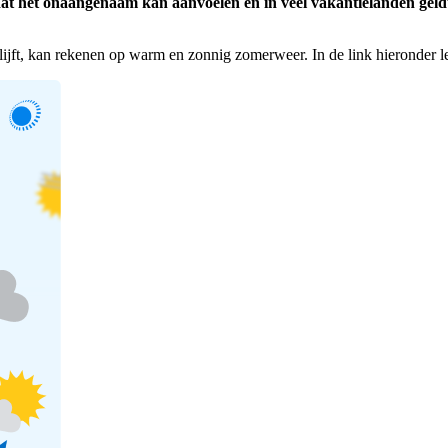
t dat het onaangenaam kan aanvoelen en in veel vakantielanden g
lijft, kan rekenen op warm en zonnig zomerweer. In de link hieronder lee