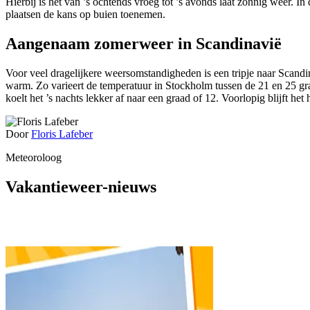
Hierbij is het van ’s ochtends vroeg tot ’s avonds laat zonnig weer.
plaatsen de kans op buien toenemen.
Aangenaam zomerweer in Scandinavië
Voor veel dragelijkere weersomstandigheden is een tripje naar Scandi
warm. Zo varieert de temperatuur in Stockholm tussen de 21 en 25 gr
koelt het ’s nachts lekker af naar een graad of 12. Voorlopig blijft h
Door
Floris Lafeber
Meteoroloog
Vakantieweer-nieuws