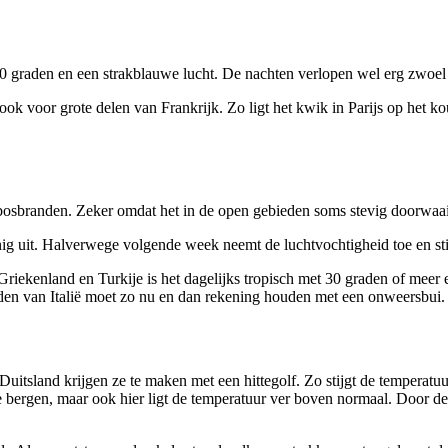
30 graden en een strakblauwe lucht. De nachten verlopen wel erg zwoe
dt ook voor grote delen van Frankrijk. Zo ligt het kwik in Parijs op he
bosbranden. Zeker omdat het in de open gebieden soms stevig doorwaai
ig uit. Halverwege volgende week neemt de luchtvochtigheid toe en st
n Griekenland en Turkije is het dagelijks tropisch met 30 graden of mee
rden van Italië moet zo nu en dan rekening houden met een onweersbui.
Duitsland krijgen ze te maken met een hittegolf. Zo stijgt de temperatu
e bergen, maar ook hier ligt de temperatuur ver boven normaal. Door de 