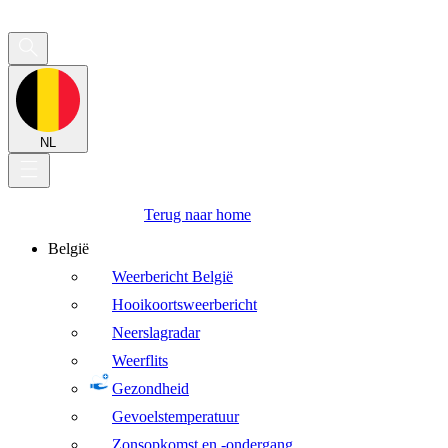
NL
Terug naar home
België
Weerbericht België
Hooikoortsweerbericht
Neerslagradar
Weerflits
Gezondheid
Gevoelstemperatuur
Zonsopkomst en -ondergang