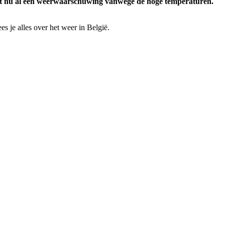
eldt nu al een weerwaarschuwing vanwege de hoge temperaturen.
s je alles over het weer in België.