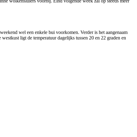
 dunne wolkensluiers voorbij. Eind volgende week zal op steeds meer
dit weekend wel een enkele bui voorkomen. Verder is het aangenaam
westkust ligt de temperatuur dagelijks tussen 20 en 22 graden en