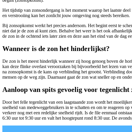
begint (zonsopkomst).
Het tijdstip van zonsondergang is het moment waarop het laatste deel
en verstrooiing kan het zonlicht jouw omgeving nog steeds bereiken.
Bij zonsopkomst werkt het precies andersom. Het begint eerst te sche
niet dat je de zon al kunt zien. Behalve het weer is het ook afhankel
de zon in de ochtend iets later zien en deze aan het eind van de dag e
Wanneer is de zon het hinderlijkst?
De zon is het meest hinderlijk wanneer zij hoog genoeg boven de horiz
kan deze flinke overlast veroorzaken bij bijvoorbeeld het lezen van 
na zonsopkomst is de kans op verblinding het grootst. Verblinding doo
mensen op de weg zijn. Daarnaast gaat de zon wat sneller op en onder
Aanloop van spits gevoelig voor tegenlicht
Door het felle tegenlicht van een laagstaande zon wordt het moeilijk
snelheid van medeweggebruikers in te schatten en om te reageren op v
verkeer nog met een redelijke snelheid rijdt. Is de file eenmaal ontst
6:30 uur tot 9:30 uur en valt het hoogtepunt rond 8:30 uur. De avonds