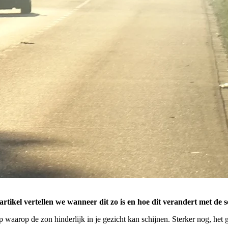
 artikel vertellen we wanneer dit zo is en hoe dit verandert met de 
waarop de zon hinderlijk in je gezicht kan schijnen. Sterker nog, het ge