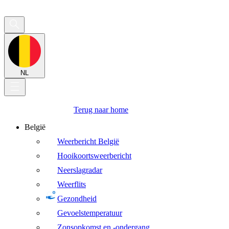
NL
Terug naar home
België
Weerbericht België
Hooikoortsweerbericht
Neerslagradar
Weerflits
Gezondheid
Gevoelstemperatuur
Zonsopkomst en -ondergang