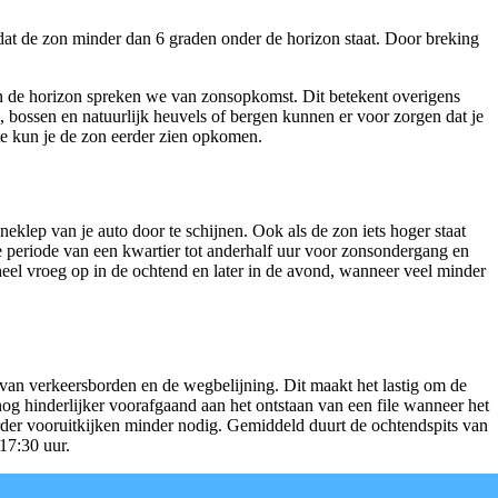
dat de zon minder dan 6 graden onder de horizon staat. Door breking
ven de horizon spreken we van zonsopkomst. Dit betekent overigens
, bossen en natuurlijk heuvels of bergen kunnen er voor zorgen dat je
kte kun je de zon eerder zien opkomen.
eklep van je auto door te schijnen. Ook als de zon iets hoger staat
de periode van een kwartier tot anderhalf uur voor zonsondergang en
 heel vroeg op in de ochtend en later in de avond, wanneer veel minder
 van verkeersborden en de wegbelijning. Dit maakt het lastig om de
og hinderlijker voorafgaand aan het ontstaan van een file wanneer het
 verder vooruitkijken minder nodig. Gemiddeld duurt de ochtendspits van
 17:30 uur.