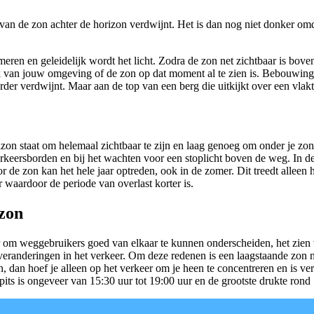
 van de zon achter de horizon verdwijnt. Het is dan nog niet donker om
meren en geleidelijk wordt het licht. Zodra de zon net zichtbaar is bo
ijk van jouw omgeving of de zon op dat moment al te zien is. Bebouwing
erder verdwijnt. Maar aan de top van een berg die uitkijkt over een vla
on staat om helemaal zichtbaar te zijn en laag genoeg om onder je zonn
verkeersborden en bij het wachten voor een stoplicht boven de weg. In 
r de zon kan het hele jaar optreden, ook in de zomer. Dit treedt alleen
 waardoor de periode van overlast korter is.
 zon
er om weggebruikers goed van elkaar te kunnen onderscheiden, het zien
eranderingen in het verkeer. Om deze redenen is een laagstaande zon n
aan, dan hoef je alleen op het verkeer om je heen te concentreren en is
pits is ongeveer van 15:30 uur tot 19:00 uur en de grootste drukte rond