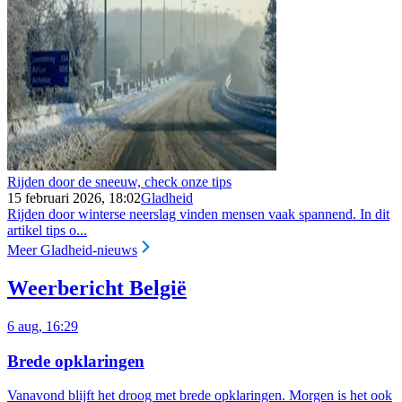
Rijden door de sneeuw, check onze tips
15 februari 2026, 18:02
Gladheid
Rijden door winterse neerslag vinden mensen vaak spannend. In dit
artikel tips o...
Meer Gladheid-nieuws
Weerbericht België
6 aug, 16:29
Brede opklaringen
Vanavond blijft het droog met brede opklaringen.
Morgen is het ook