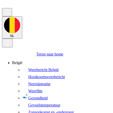
NL
Terug naar home
België
Weerbericht België
Hooikoortsweerbericht
Neerslagradar
Weerflits
Gezondheid
Gevoelstemperatuur
Zonsopkomst en -ondergang