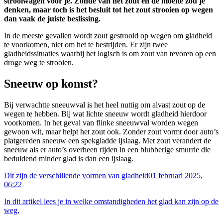
strooiwagen voor je. Zonde van het zout en de moeite zou je
denken, maar toch is het besluit tot het zout strooien op wegen
dan vaak de juiste beslissing.
In de meeste gevallen wordt zout gestrooid op wegen om gladheid
te voorkomen, niet om het te bestrijden. Er zijn twee
gladheidssituaties waarbij het logisch is om zout van tevoren op een
droge weg te strooien.
Sneeuw op komst?
Bij verwachtte sneeuwval is het heel nuttig om alvast zout op de
wegen te hebben. Bij wat lichte sneeuw wordt gladheid hierdoor
voorkomen. In het geval van flinke sneeuwval worden wegen
gewoon wit, maar helpt het zout ook. Zonder zout vormt door auto’s
platgereden sneeuw een spekgladde ijslaag. Met zout verandert de
sneeuw als er auto’s overheen rijden in een blubberige smurrie die
beduidend minder glad is dan een ijslaag.
Dit zijn de verschillende vormen van gladheid
01 februari 2025,
06:22
In dit artikel lees je in welke omstandigheden het glad kan zijn op de
weg.