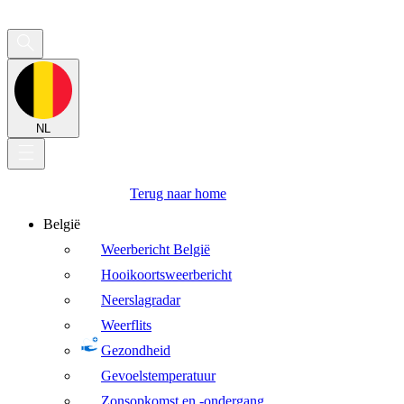
NL
Terug naar home
België
Weerbericht België
Hooikoortsweerbericht
Neerslagradar
Weerflits
Gezondheid
Gevoelstemperatuur
Zonsopkomst en -ondergang