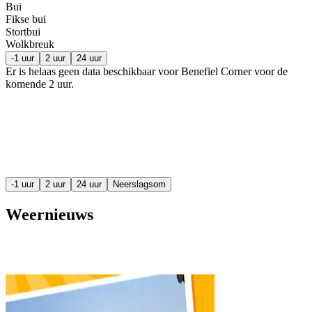
Bui
Fikse bui
Stortbui
Wolkbreuk
-1 uur
2 uur
24 uur
Er is helaas geen data beschikbaar voor Benefiel Corner voor de
komende
2 uur
.
-1 uur
2 uur
24 uur
Neerslagsom
Weernieuws