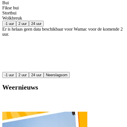
Bui
Fikse bui
Stortbui
Wolkbreuk
-1 uur
2 uur
24 uur
Er is helaas geen data beschikbaar voor Wamac voor de komende
2
uur
.
-1 uur
2 uur
24 uur
Neerslagsom
Weernieuws