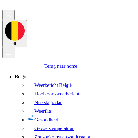
NL
Terug naar home
België
Weerbericht België
Hooikoortsweerbericht
Neerslagradar
Weerflits
Gezondheid
Gevoelstemperatuur
Zonsopkomst en -ondergang