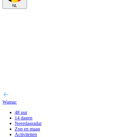
NL
Wamac
48 uur
14 dagen
Neerslagradar
Zon en maan
Activiteiten