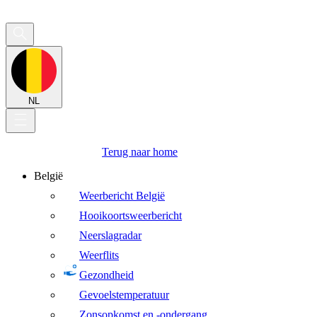
NL
Terug naar home
België
Weerbericht België
Hooikoortsweerbericht
Neerslagradar
Weerflits
Gezondheid
Gevoelstemperatuur
Zonsopkomst en -ondergang