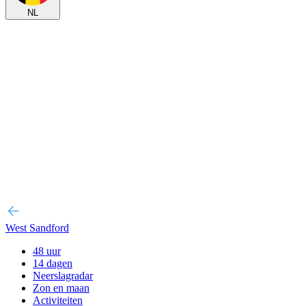
NL
West Sandford
48 uur
14 dagen
Neerslagradar
Zon en maan
Activiteiten