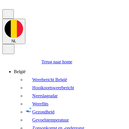
NL
Terug naar home
België
Weerbericht België
Hooikoortsweerbericht
Neerslagradar
Weerflits
Gezondheid
Gevoelstemperatuur
Zonsopkomst en -ondergang