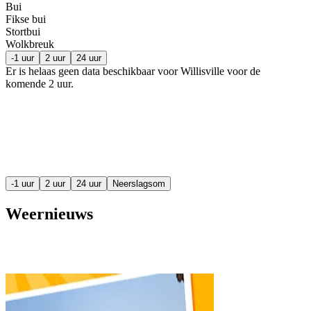
Bui
Fikse bui
Stortbui
Wolkbreuk
-1 uur
2 uur
24 uur
Er is helaas geen data beschikbaar voor Willisville voor de
komende
2 uur
.
-1 uur
2 uur
24 uur
Neerslagsom
Weernieuws