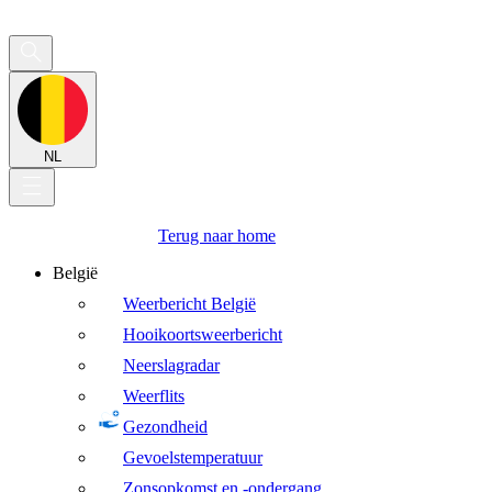
NL
Terug naar home
België
Weerbericht België
Hooikoortsweerbericht
Neerslagradar
Weerflits
Gezondheid
Gevoelstemperatuur
Zonsopkomst en -ondergang