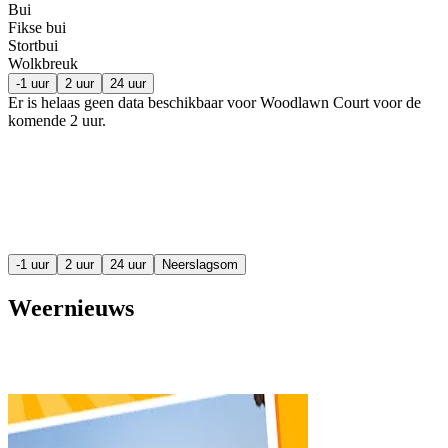
Bui
Fikse bui
Stortbui
Wolkbreuk
-1 uur
2 uur
24 uur
Er is helaas geen data beschikbaar voor Woodlawn Court voor de
komende
2 uur
.
-1 uur
2 uur
24 uur
Neerslagsom
Weernieuws