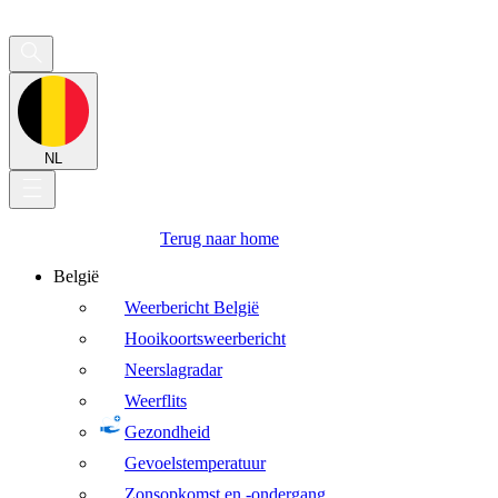
NL
Terug naar home
België
Weerbericht België
Hooikoortsweerbericht
Neerslagradar
Weerflits
Gezondheid
Gevoelstemperatuur
Zonsopkomst en -ondergang