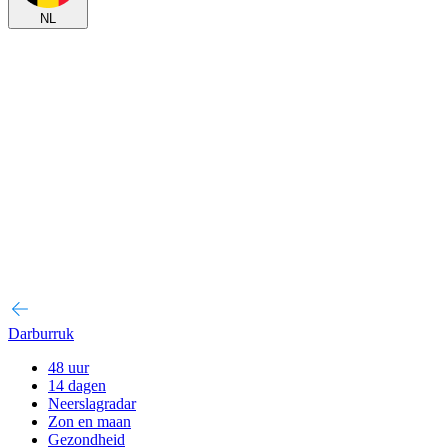
NL
Darburruk
48 uur
14 dagen
Neerslagradar
Zon en maan
Gezondheid