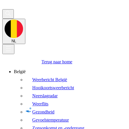
NL
Terug naar home
België
Weerbericht België
Hooikoortsweerbericht
Neerslagradar
Weerflits
Gezondheid
Gevoelstemperatuur
Zonsopkomst en -ondergang