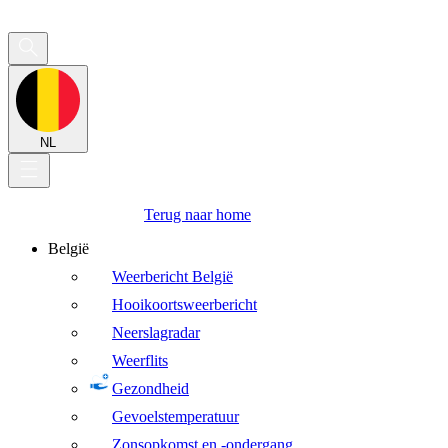
NL
Terug naar home
België
Weerbericht België
Hooikoortsweerbericht
Neerslagradar
Weerflits
Gezondheid
Gevoelstemperatuur
Zonsopkomst en -ondergang