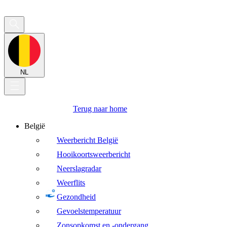
NL
Terug naar home
België
Weerbericht België
Hooikoortsweerbericht
Neerslagradar
Weerflits
Gezondheid
Gevoelstemperatuur
Zonsopkomst en -ondergang